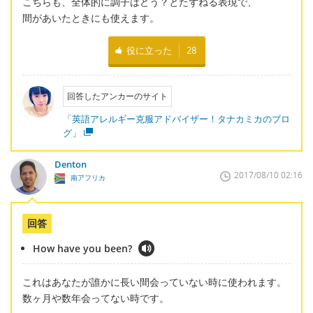
こちらも、全体的に調子はどう？とたずねる表現で、
間があいたときにも使えます。
役に立った
28
回答したアンカーのサイト
「英語アレルギー克服アドバイザー！タナカミカのブロ
グ」
Denton
2017/08/10 02:16
南アフリカ
回答
How have you been?
これはあなたが誰かに長い間会っていない時に使われます。
数ヶ月や数年会ってない時です。