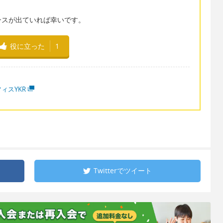
）
ンスが出ていれば幸いです。
役に立った
1
ィスYKR
Twitterで
ツイート