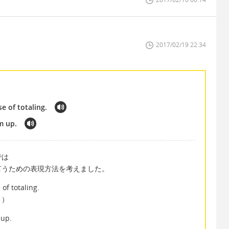
2017/02/19 22:34
e of totaling.
m up.
では
言うための表現方法を考えました。
of totaling.
。）
 up.