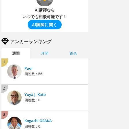
AI講師なら
いつでも相談可能です！
AI講師に聞く
アンカーランキング
週間
月間
総合
1
Paul
回答数：
66
2
Yuya J. Kato
回答数：
0
3
Kogachi OSAKA
回答数：
0