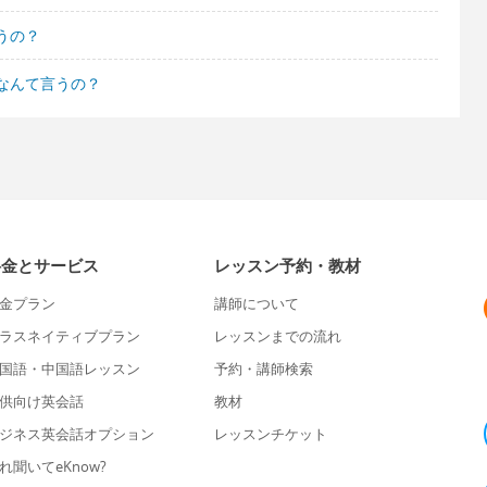
うの？
なんて言うの？
料金とサービス
レッスン予約・教材
金プラン
講師について
ラスネイティブプラン
レッスンまでの流れ
国語・中国語レッスン
予約・講師検索
供向け英会話
教材
ジネス英会話オプション
レッスンチケット
れ聞いてeKnow?