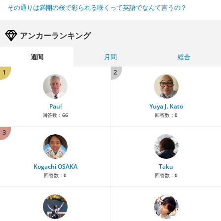
その通りは満開の桜で彩られる咲くって英語でなんて言うの？
アンカーランキング
週間
月間
総合
1
2
Paul
Yuya J. Kato
回答数：
66
回答数：
0
3
Kogachi OSAKA
Taku
回答数：
0
回答数：
0