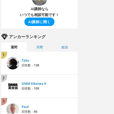
AI講師なら
いつでも相談可能です！
AI講師に聞く
アンカーランキング
週間
月間
総合
1
Taku
回答数：
138
2
DMM Eikaiwa K
回答数：
109
3
Paul
回答数：
66