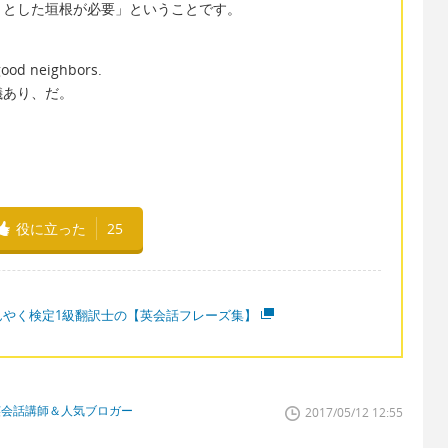
りとした垣根が必要」ということです。
good neighbors.
儀あり、だ。
役に立った
25
んやく検定1級翻訳士の【英会話フレーズ集】
英会話講師＆人気ブロガー
2017/05/12 12:55