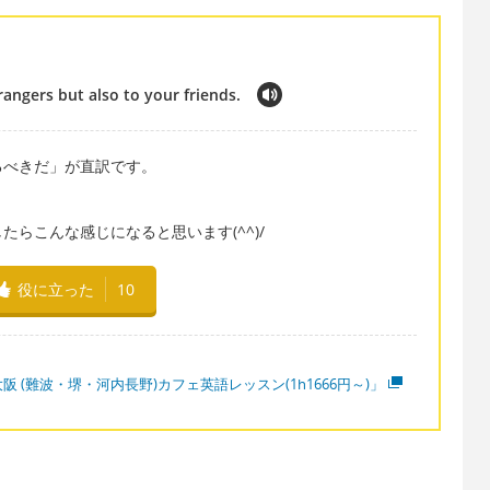
rangers but also to your friends.
るべきだ」が直訳です。
、
らこんな感じになると思います(^^)/
役に立った
10
阪 (難波・堺・河内長野)カフェ英語レッスン(1h1666円～)」