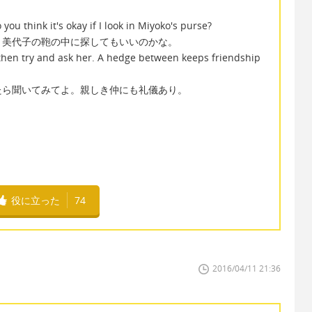
you think it's okay if I look in Miyoko's purse?
、美代子の鞄の中に探してもいいのかな。
 then try and ask her. A hedge between keeps friendship
たら聞いてみてよ。親しき仲にも礼儀あり。
役に立った
74
2016/04/11 21:36