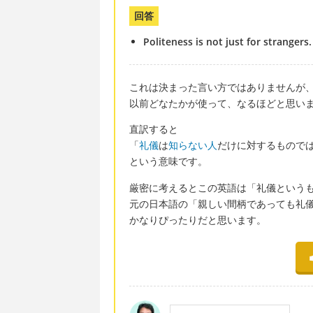
回答
Politeness is not just for strangers.
これは決まった言い方ではありませんが
以前どなたかが使って、なるほどと思い
直訳すると
「
礼儀
は
知らない人
だけに対するもので
という意味です。
厳密に考えるとこの英語は「礼儀という
元の日本語の「親しい間柄であっても礼
かなりぴったりだと思います。