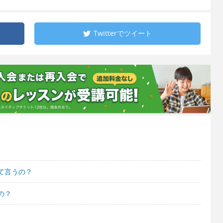
Twitterで
ツイート
て言うの？
の？