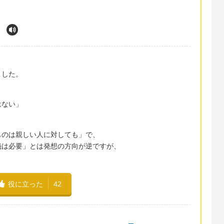
、
ました。
はない」
ものは親しい人に対しても」で、
儀は必要」とは発想の方向が逆ですが、
役に立った
42