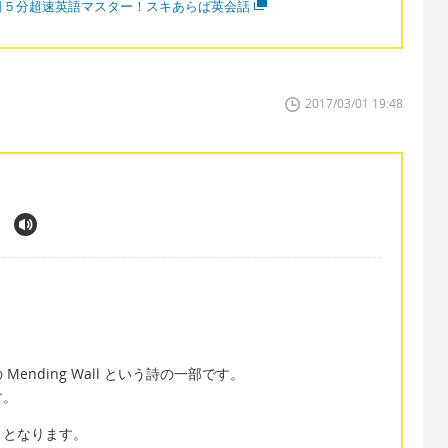
日５分超速英語マスター！スキあらば英会話
2017/03/01 19:48
nding Wall という詩の一部です。
す。
」となります。