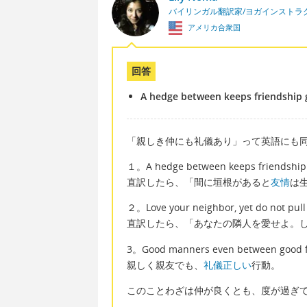
バイリンガル翻訳家/ヨガインストラ
アメリカ合衆国
回答
A hedge between keeps friendship 
「親しき仲にも礼儀あり」って英語にも
１。A hedge between keeps friendship
直訳したら、「間に垣根があると
友情
は
２。Love your neighbor, yet do not pul
直訳したら、「あなたの隣人を愛せよ。
3。Good manners even between good f
親しく親友でも、
礼儀正しい
行動。
このことわざは仲が良くとも、度が過ぎ