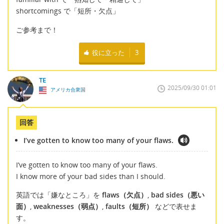
shortcomings で「短所・欠点」
ご参考まで！
役に立った
3
TE
2025/09/30 01:01
アメリカ合衆国
回答
I’ve gotten to know too many of your flaws.
I’ve gotten to know too many of your flaws.
I know more of your bad sides than I should.
英語では「嫌なところ」を
flaws（欠点）
,
bad sides（悪い
面）
,
weaknesses（弱点）
,
faults（短所）
などで表せま
す。