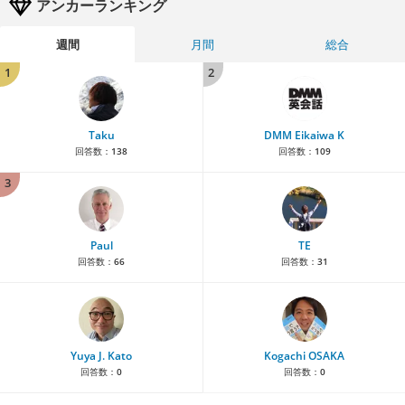
アンカーランキング
週間
月間
総合
1
2
Taku
DMM Eikaiwa K
回答数：
138
回答数：
109
3
Paul
TE
回答数：
66
回答数：
31
Yuya J. Kato
Kogachi OSAKA
回答数：
0
回答数：
0