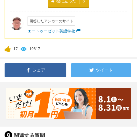
役に立った
8
回答したアンカーのサイト
エートゥーゼット英語学校
17
19817
シェア
ツイート
関連する質問