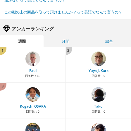
この棚の上の商品を取って頂けませんか？って英語でなんて言うの？
アンカーランキング
週間
月間
総合
1
2
Paul
Yuya J. Kato
回答数：
66
回答数：
0
3
Kogachi OSAKA
Taku
回答数：
0
回答数：
0