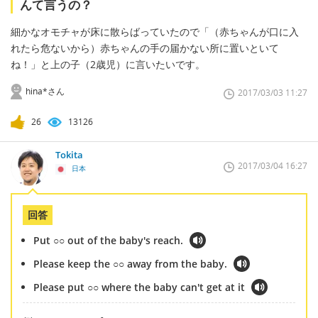
んて言うの？
細かなオモチャが床に散らばっていたので「（赤ちゃんが口に入
れたら危ないから）赤ちゃんの手の届かない所に置いといて
ね！」と上の子（2歳児）に言いたいです。
hina*さん
2017/03/03 11:27
26
13126
Tokita
2017/03/04 16:27
日本
回答
Put ○○ out of the baby's reach.
Please keep the ○○ away from the baby.
Please put ○○ where the baby can't get at it