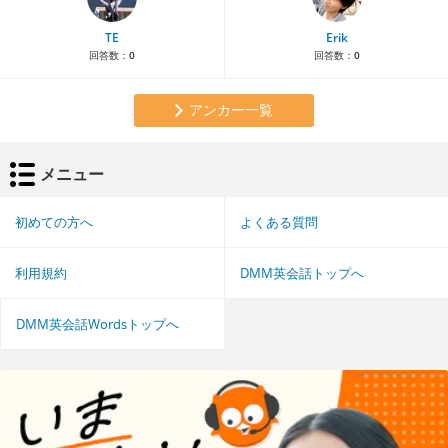
TE
Erik
回答数：
0
回答数：
0
アンカー一覧
メニュー
初めての方へ
よくある質問
利用規約
DMM英会話トップへ
DMM英会話Wordsトップへ