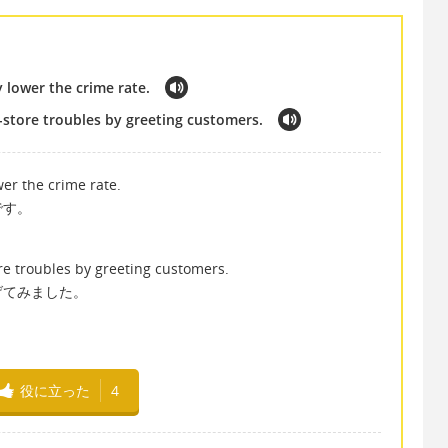
y lower the crime rate.
n-store troubles by greeting customers.
wer the crime rate.
です。
ore troubles by greeting customers.
げてみました。
役に立った
4