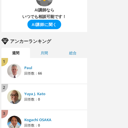
AI講師なら
いつでも相談可能です！
AI講師に聞く
アンカーランキング
週間
月間
総合
1
Paul
回答数：
66
2
Yuya J. Kato
回答数：
0
3
Kogachi OSAKA
回答数：
0