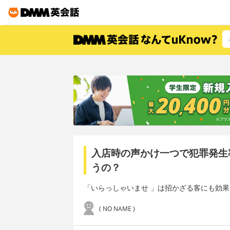
入店時の声かけ一つで犯罪発生
うの？
「いらっしゃいませ 」は招かざる客にも効
( NO NAME )