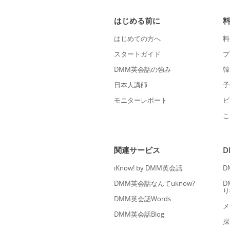
はじめる前に
はじめての方へ
料
スタートガイド
プ
DMM英会話の強み
韓
日本人講師
子
モニターレポート
ビ
こ
関連サービス
iKnow! by DMM英会話
D
DMM英会話なんてuknow?
D
り
DMM英会話Words
メ
DMM英会話Blog
採