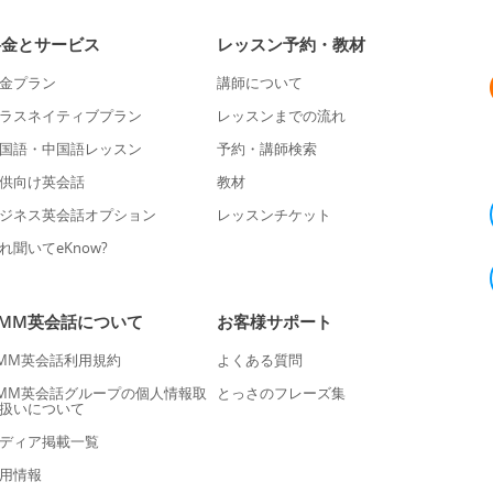
料金とサービス
レッスン予約・教材
金プラン
講師について
ラスネイティブプラン
レッスンまでの流れ
国語・中国語レッスン
予約・講師検索
供向け英会話
教材
ジネス英会話オプション
レッスンチケット
れ聞いてeKnow?
DMM英会話について
お客様サポート
MM英会話利用規約
よくある質問
MM英会話グループの個人情報取
とっさのフレーズ集
扱いについて
ディア掲載一覧
用情報