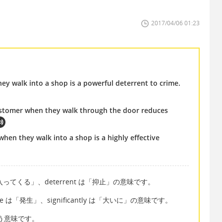
2017/04/06 01:23
ey walk into a shop is a powerful deterrent to crime.
ustomer when they walk through the door reduces
en they walk into a shop is a highly effective
て）入ってくる」、deterrent は「抑止」の意味です。
ce は「発生」、significantly は「大いに」の意味です。
いう意味です。