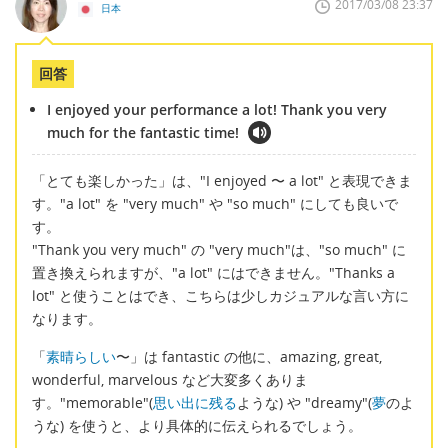
2017/03/08 23:37
日本
回答
I enjoyed your performance a lot! Thank you very
much for the fantastic time!
「とても楽しかった」は、"I enjoyed 〜 a lot" と表現できま
す。"a lot" を "very much" や "so much" にしても良いで
す。
"Thank you very much" の "very much"は、"so much" に
置き換えられますが、"a lot" にはできません。"Thanks a
lot" と使うことはでき、こちらは少しカジュアルな言い方に
なります。
「
素晴らしい
〜」は fantastic の他に、amazing, great,
wonderful, marvelous など大変多くありま
す。"memorable"(
思い出に残る
ような) や "dreamy"(
夢
のよ
うな) を使うと、より具体的に伝えられるでしょう。