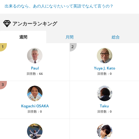
出来るのなら、あの人になりたいって英語でなんて言うの？
アンカーランキング
週間
月間
総合
1
2
Paul
Yuya J. Kato
回答数：
66
回答数：
0
3
Kogachi OSAKA
Taku
回答数：
0
回答数：
0