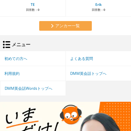
TE
Erik
回答数：
0
回答数：
0
アンカー一覧
メニュー
初めての方へ
よくある質問
利用規約
DMM英会話トップへ
DMM英会話Wordsトップへ