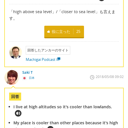
「high above sea level」/「closer to sea level」も言えま
す。
役に立った
25
回答したアンカーのサイト
Machigai Podcast
Saki T
2018/05/08 09:02
日本
回答
I live at high altitudes so it's cooler than lowlands.
My place is cooler than other places because it's high