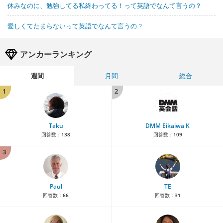
休みなのに、勉強してる私終わってる！って英語でなんて言うの？
愛しくてたまらないって英語でなんて言うの？
アンカーランキング
週間
月間
総合
1
2
Taku
DMM Eikaiwa K
回答数：
138
回答数：
109
3
Paul
TE
回答数：
66
回答数：
31