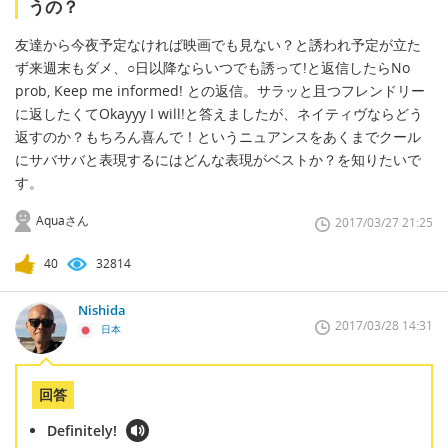
うの？
友達から今夜予定なければ映画でも見ない？と誘われ予定が立た
ず来週末もダメ、○日以降ならいつでも誘って!と返信したらNo
prob, Keep me informed! との返信。サラッと且つフレンドリー
に返したくてOkayyy I will!と答えましたが、ネイティヴならどう
返すのか？もちろん喜んで！というニュアンスをあくまでクール
にサバサバと表現するにはどんな表現がベストか？を知りたいで
す。
Aquaさん
2017/03/27 21:25
40
32814
Nishida
2017/03/28 14:31
日本
回答
Definitely!