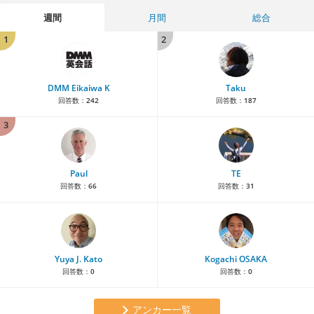
週間
月間
総合
1
2
DMM Eikaiwa K
Taku
回答数：
242
回答数：
187
3
Paul
TE
回答数：
66
回答数：
31
Yuya J. Kato
Kogachi OSAKA
回答数：
0
回答数：
0
アンカー一覧