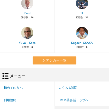
Paul
TE
回答数：
66
回答数：
31
Yuya J. Kato
Kogachi OSAKA
回答数：
0
回答数：
0
アンカー一覧
メニュー
初めての方へ
よくある質問
利用規約
DMM英会話トップへ