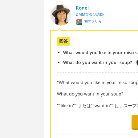
Ronel
DMM英会話講師
南アフリカ
回答
What would you like in your miso 
What do you want in your soup?
"What would you like in your miso sou
What do you want in your soup?
""like in"" または""want in