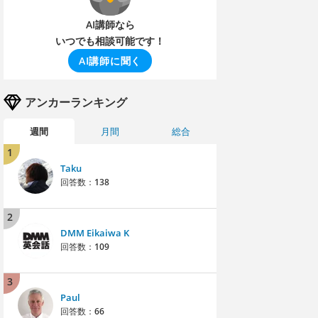
AI講師なら
いつでも相談可能です！
AI講師に聞く
アンカーランキング
週間
月間
総合
1
Taku
回答数：
138
2
DMM Eikaiwa K
回答数：
109
3
Paul
回答数：
66