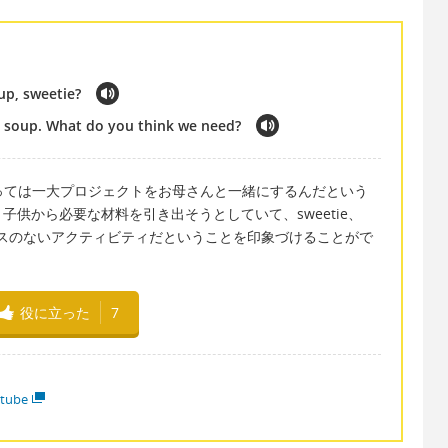
up, sweetie?
 soup. What do you think we need?
とっては一大プロジェクトをお母さんと一緒にするんだという
供から必要な材料を引き出そうとしていて、sweetie、
トレスのないアクティビティだということを印象づけることがで
役に立った
7
tube