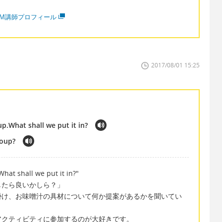
MM講師プロフィール
2017/08/01 15:25
.What shall we put it in?
soup?
at shall we put it in?"
したら良いかしら？」
掛け、お味噌汁の具材について何か提案があるかを聞いてい
アクティビティに参加するのが大好きです。