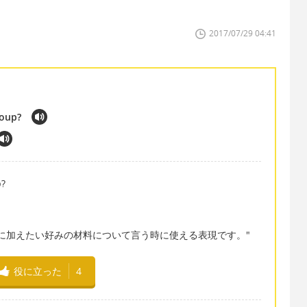
2017/07/29 04:41
soup?
p?
"" は、スープに加えたい好みの材料について言う時に使える表現です。"
役に立った
4