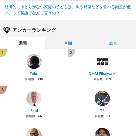
経済的にゆとりがない家庭の子どもは、魚や野菜などを食べる頻度が低
い。って英語でなんて言うの？
アンカーランキング
週間
月間
総合
1
2
Taku
DMM Eikaiwa K
回答数：
138
回答数：
109
3
Paul
TE
回答数：
66
回答数：
31