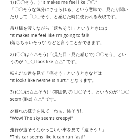
1) (〇〇そう。) "It makes me feel like 〇〇"
「〇〇そうな気分にさせられる」という意味で、見たり聞い
たりして「〇〇そう」と感じた時に使われる表現です。
吊り橋を渡りながら「落ちそう!」というときには
"It makes me feel like I'm going to fall!
(落ちちゃいそう!)" などと言うことができます。
2) (〇〇は△△そう)「(見た目・見た感じで) 〇〇そう」とい
うのが "〇〇 look like △△" です。
転んだ友達を見て「痛そう」というときなどは
"It looks like he/she is hurt." となります。
3) (〇〇は△△そう)「(雰囲気で) 〇〇そう」というのが "〇〇
seem (like) △△" です。
夕暮れの様子を見て「わぁ、怖そう!」
"Wow! The sky seems creepy!"
走行が速そうなかっこいい車を見て「速そう！」
"This car seems like it can run fast!"