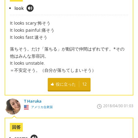
look
It looks scary:怖そう
It looks painful:痛そう
It looks fast:速そう
落ちそう。だけ「落ちる」が動詞で仲間はずれです。*その
他はみんな形容詞。
It looks unstable.
＝不安定そう。（自分が落ちてしまいそう）
役に立った
12
T Haruka
2018/04/30 01:03
アメリカ合衆国
回答