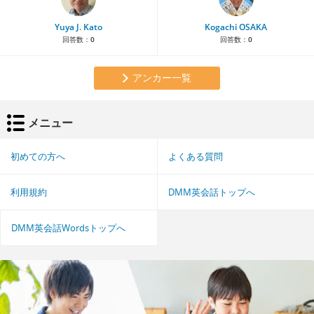
Yuya J. Kato
Kogachi OSAKA
回答数：
0
回答数：
0
アンカー一覧
メニュー
初めての方へ
よくある質問
利用規約
DMM英会話トップへ
DMM英会話Wordsトップへ