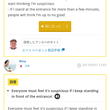
start thinking I'm suspicious.
- If I stand at the entrance for more than a few minutes,
people will think I'm up to no good.
役に立った
2
回答したアンカーのサイト
エートゥーゼット英語学校
Rina
2017/03/31 12:03
日本
回答
Everyone must feel it's suspicious if I keep standing
in front of the entrance!
Everyone must feel it's suspicious if I keep standing in