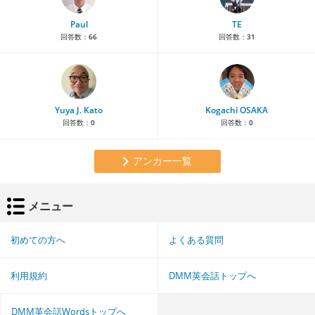
Paul
TE
回答数：
66
回答数：
31
Yuya J. Kato
Kogachi OSAKA
回答数：
0
回答数：
0
アンカー一覧
メニュー
初めての方へ
よくある質問
利用規約
DMM英会話トップへ
DMM英会話Wordsトップへ