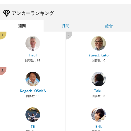
アンカーランキング
週間
月間
総合
1
2
Paul
Yuya J. Kato
回答数：
66
回答数：
0
3
Kogachi OSAKA
Taku
回答数：
0
回答数：
0
TE
Erik