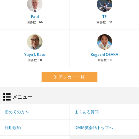
Paul
TE
回答数：
66
回答数：
31
Yuya J. Kato
Kogachi OSAKA
回答数：
0
回答数：
0
アンカー一覧
メニュー
初めての方へ
よくある質問
利用規約
DMM英会話トップへ