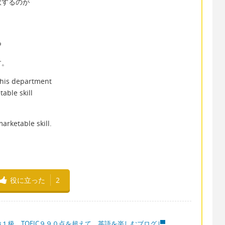
訳するのが
つ
す。
s department
e skill
arketable skill.
役に立った
2
検１級、TOEIC９９０点を超えて、英語を楽しむブログ