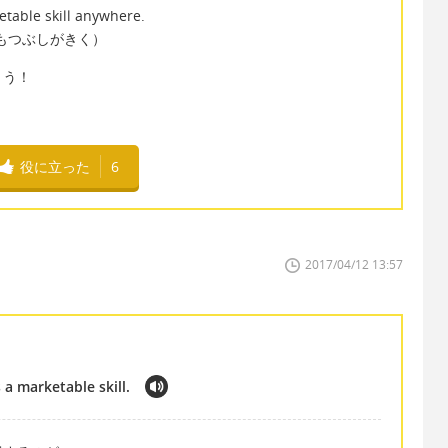
ketable skill anywhere.
もつぶしがきく）
ょう！
役に立った
6
2017/04/12 13:57
 a marketable skill.