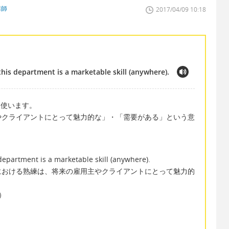
講師
2017/04/09 10:18
 this department is a marketable skill (anywhere).
l を使います。
雇用主やクライアントにとって魅力的な」・「需要がある」という意
 department is a marketable skill (anywhere).
における熟練は、将来の雇用主やクライアントにとって魅力的
も）
文