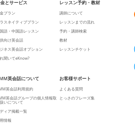
料金とサービス
レッスン予約・教材
金プラン
講師について
ラスネイティブプラン
レッスンまでの流れ
国語・中国語レッスン
予約・講師検索
供向け英会話
教材
ジネス英会話オプション
レッスンチケット
れ聞いてeKnow?
DMM英会話について
お客様サポート
MM英会話利用規約
よくある質問
MM英会話グループの個人情報取
とっさのフレーズ集
扱いについて
ディア掲載一覧
用情報