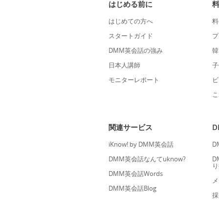
はじめる前に
はじめての方へ
料
スタートガイド
プ
DMM英会話の強み
韓
日本人講師
子
モニターレポート
ビ
こ
関連サービス
iKnow! by DMM英会話
D
DMM英会話なんてuknow?
D
り
DMM英会話Words
メ
DMM英会話Blog
採