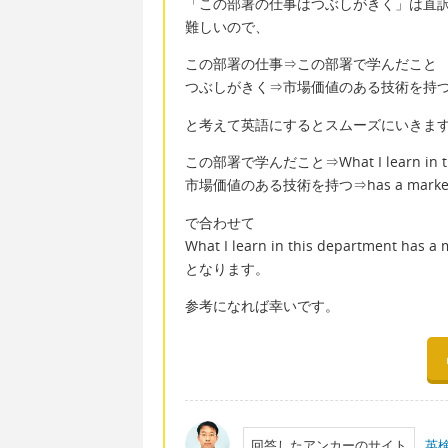
「この部署の仕事はつぶしがきく」は直
難しいので、
この部署の仕事⇒この部署で学んだこと
つぶしがきく⇒市場価値のある技術を持
と考えて英語にするとスムーズにいきま
この部署で学んだこと⇒What I learn in thi
市場価値のある技術を持つ⇒has a marketabl
で合わせて
What I learn in this department has a m
となります。
参考になれば幸いです。
回答したアンカーのサイト
英