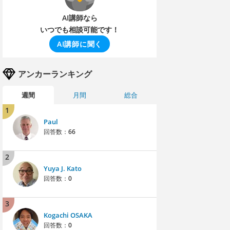
AI講師なら
いつでも相談可能です！
AI講師に聞く
アンカーランキング
週間
月間
総合
1
Paul
回答数：
66
2
Yuya J. Kato
回答数：
0
3
Kogachi OSAKA
回答数：
0