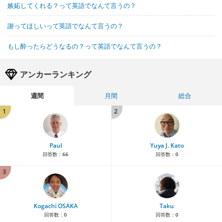
嫉妬してくれる？って英語でなんて言うの？
謝ってほしいって英語でなんて言うの？
もし酔ったらどうなるの？って英語でなんて言うの？
アンカーランキング
週間
月間
総合
1
2
Paul
Yuya J. Kato
回答数：
66
回答数：
0
3
Kogachi OSAKA
Taku
回答数：
0
回答数：
0