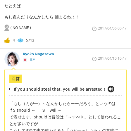
たとえば
もし盗んだりなんかしたら 捕まるわよ！
( NO NAME )
2017/04/06 00:47
4
5713
Ryoko Nagasawa
2017/04/10 10:47
日本
回答
If you should steal that, you will be arrested !
「もし（万が一）～なんかしたらーーだろう」というのは、
If S should ～ , Ｓ will ～
で表せます。shouldは普段は「～すべき」として使われるこ
とが多いですが
こうしてif節の中で使われると「万が一～したら」の意味に