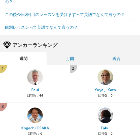
の？
この後今日2回目のレッスンを受けますって英語でなんて言うの？
個別レッスンって英語でなんて言うの？
アンカーランキング
週間
月間
総合
1
2
Paul
Yuya J. Kato
回答数：
66
回答数：
0
3
Kogachi OSAKA
Taku
回答数：
0
回答数：
0