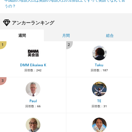
中国語の母語人口は英語の母語人口の2倍以上ですって英語でなんて言
うの？
アンカーランキング
週間
月間
総合
1
2
DMM Eikaiwa K
Taku
回答数：
242
回答数：
187
3
Paul
TE
回答数：
66
回答数：
31