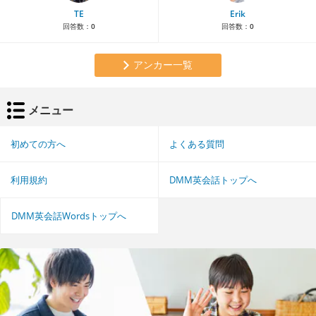
TE
Erik
回答数：
0
回答数：
0
アンカー一覧
メニュー
初めての方へ
よくある質問
利用規約
DMM英会話トップへ
DMM英会話Wordsトップへ