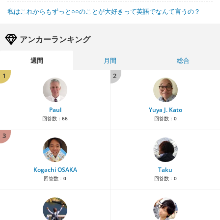
私はこれからもずっと○○のことが大好きって英語でなんて言うの？
アンカーランキング
週間
月間
総合
1
2
Paul
Yuya J. Kato
回答数：
66
回答数：
0
3
Kogachi OSAKA
Taku
回答数：
0
回答数：
0