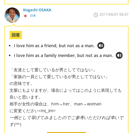
Kogachi OSAKA
2017/06/07 06:07
日本
回答
I love him as a friend, but not as a man.
I love him as a family member, but not as a man.
「友達として愛しているが男としてではない」
「家族の一員として愛しているが男としてではない」
の意味です。
文脈にもよりますが、場合によってはこのように表現しても
良いと思います。
相手が女性の場合は、him→her、man→woman
に変更ください<m(
_)m>
一例として挙げてみましたのでご参考いただければ幸いで
す(^
^)