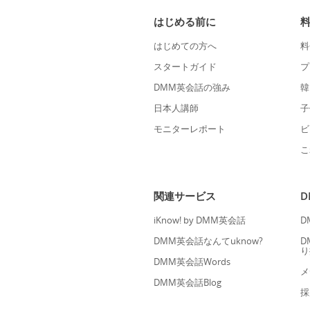
はじめる前に
はじめての方へ
料
スタートガイド
プ
DMM英会話の強み
韓
日本人講師
子
モニターレポート
ビ
こ
関連サービス
iKnow! by DMM英会話
D
DMM英会話なんてuknow?
D
り
DMM英会話Words
メ
DMM英会話Blog
採