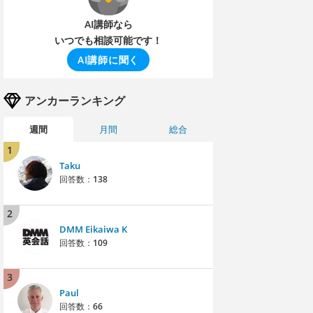
AI講師なら
いつでも相談可能です！
AI講師に聞く
アンカーランキング
週間
月間
総合
1
Taku
回答数：
138
2
DMM Eikaiwa K
回答数：
109
3
Paul
回答数：
66