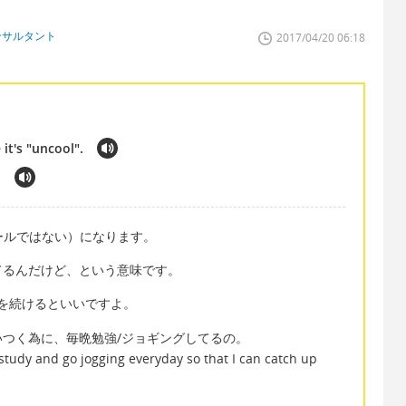
ンサルタント
2017/04/20 06:18
 it's "uncool".
.
クールではない）になります。
てるんだけど、という意味です。
話を続けるといいですよ。
つく為に、毎晩勉強/ジョギングしてるの。
study and go jogging everyday so that I can catch up