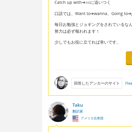
Catch up with➔○○に追いつく
口語では、Want to➔wanna、Going
毎日お勉強とジョギングをされているな
努力は必ず報われます！
少しでもお役に立てれば幸いです。
回答したアンカーのサイト
Hea
Taku
翻訳家
アメリカ合衆国