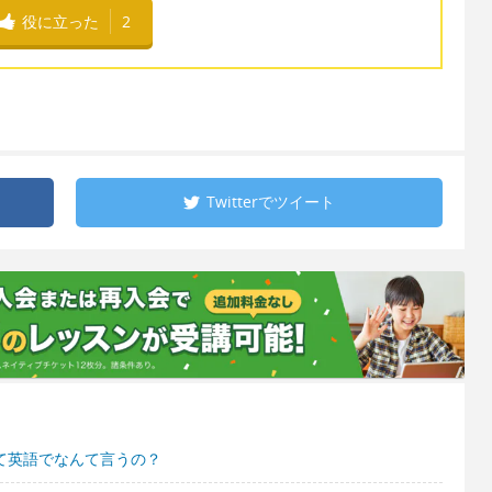
役に立った
2
Twitterで
ツイート
って英語でなんて言うの？