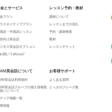
料金とサービス
レッスン予約・教材
金プラン
講師について
ラスネイティブプラン
レッスンまでの流れ
国語・中国語レッスン
予約・講師検索
供向け英会話
教材
ジネス英会話オプション
レッスンチケット
れ聞いてeKnow?
DMM英会話について
お客様サポート
MM英会話利用規約
よくある質問
MM英会話グループの個人情報取
とっさのフレーズ集
扱いについて
ディア掲載一覧
用情報