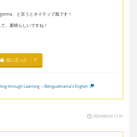
 to➔gonna、と言うとネイティブ風です！
んて、素晴らしいですね！
役に立った
7
ling through Learning ～Bilingualmama's English
2024/06/24 12:51