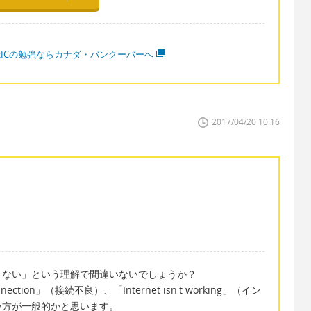
OEICの勉強ならカナダ・バンクーバーへ
2017/04/20 10:16
きない」という理解で間違いないでしょうか？
ection」（接続不良）、「Internet isn't working」（イン
い方が一般的かと思います。