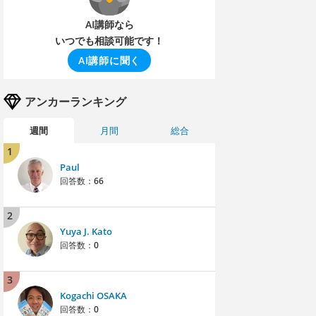
AI講師なら
いつでも相談可能です！
AI講師に聞く
アンカーランキング
週間
月間
総合
1
Paul
回答数：
66
2
Yuya J. Kato
回答数：
0
3
Kogachi OSAKA
回答数：
0