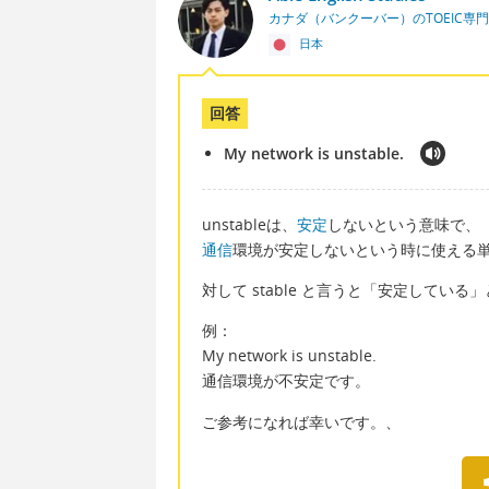
カナダ（バンクーバー）のTOEIC専
日本
回答
My network is unstable.
unstableは、
安定
しないという意味で、
通信
環境が安定しないという時に使える
対して stable と言うと「安定している
例：
My network is unstable.
通信環境が不安定です。
ご参考になれば幸いです。、