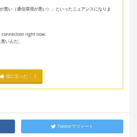
うと「接続が悪い（通信環境が悪い）」といったニュアンスになりま
ad connection right now.
り悪いんだ。
役に立った
2
Twitterで
ツイート