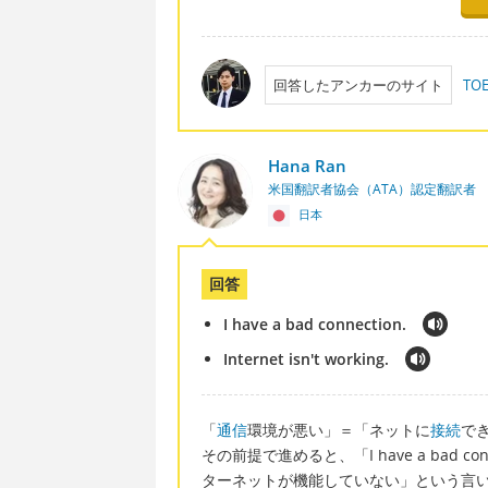
回答したアンカーのサイト
T
Hana Ran
米国翻訳者協会（ATA）認定翻訳者
日本
回答
I have a bad connection.
Internet isn't working.
「
通信
環境が悪い」＝「ネットに
接続
で
その前提で進めると、「I have a bad conn
ターネットが機能していない」という言