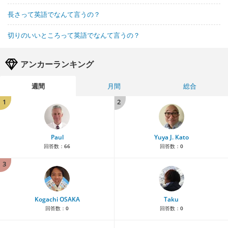
長さって英語でなんて言うの？
切りのいいところって英語でなんて言うの？
アンカーランキング
週間
月間
総合
1
2
Paul
Yuya J. Kato
回答数：
66
回答数：
0
3
Kogachi OSAKA
Taku
回答数：
0
回答数：
0