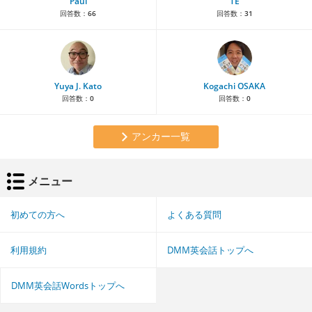
Paul
TE
回答数：
66
回答数：
31
Yuya J. Kato
Kogachi OSAKA
回答数：
0
回答数：
0
アンカー一覧
メニュー
初めての方へ
よくある質問
利用規約
DMM英会話トップへ
DMM英会話Wordsトップへ