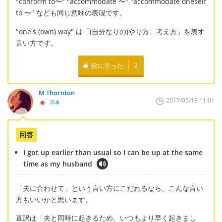
"conform to〜" "accommodate 〜" "accommodate oneself
to 〜" なども同じ意味の表現です。
"one's (own) way" は「(自分なりの)やり方、考え方」を表す
言い方です。
役に立った
2
M Thornton
2017/05/13 11:01
日本
回答
I got up earlier than usual so I can be up at the same
time as my husband
「夫に合わせて」という言い方にこだわるなら、こんな言い
方もいいかと思います。
直訳は「夫と同時に起きるため、いつもより早く起きまし