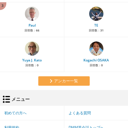
3
Paul
TE
回答数：
66
回答数：
31
Yuya J. Kato
Kogachi OSAKA
回答数：
0
回答数：
0
アンカー一覧
メニュー
初めての方へ
よくある質問
利用規約
DMM英会話トップへ