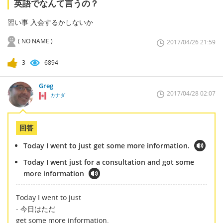
英語でなんて言うの？
習い事 入会するかしないか
( NO NAME )
2017/04/26 21:59
3
6894
Greg
2017/04/28 02:07
カナダ
回答
Today I went to just get some more information.
Today I went just for a consultation and got some
more information
Today I went to just
- 今日はただ
get some more information.