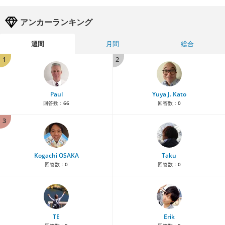
アンカーランキング
週間
月間
総合
1
2
Paul
Yuya J. Kato
回答数：
66
回答数：
0
3
Kogachi OSAKA
Taku
回答数：
0
回答数：
0
TE
Erik