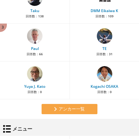
Taku
DMM Eikaiwa K
回答数：
138
回答数：
109
3
Paul
TE
回答数：
66
回答数：
31
Yuya J. Kato
Kogachi OSAKA
回答数：
0
回答数：
0
アンカー一覧
メニュー