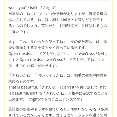
won't you? / isn't it? / right?
日本語の「ね」にもいくつか意味がありますが、質問者様の
提示されている「ね」は「相手の同意・返答などを期待す
る」ものでしょう。英語だと「付加疑問文」と呼ばれるもの
に近いです。
まず「これ、良かったら使ってね」「次の信号左ね」は、命
令や依頼をする文を柔らかく言っている形です。
Open the door.「ドアを開けなさい。」にwon't you?を付け
足すとOpen the door, won't you?「ドアを開けてね。」と
少し柔らかい感じが出せます。
「きれいだね」「おいしそうだね」は、相手の確認や同意を
求めるものです。
That is beautiful.「きれいだ」にisn't it?を付け足してThat
is beautiful, isn't it?「きれいだね」と相手に確認することが
出来ます。（right?でも同じニュアンスです）
英語圏の映画やドラマを観ていると、"isn't it?"がかなり多用
されているのがわかります。コミュニケーションを通じて同