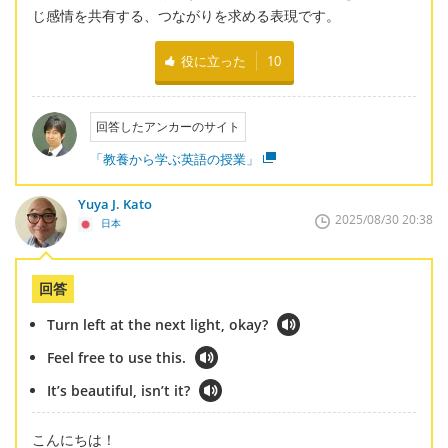
じ感情を共有する、つながりを求める表現です。
役に立った
10
回答したアンカーのサイト
「教養から学ぶ英語の授業」
Yuya J. Kato
2025/08/30 20:38
日本
回答
Turn left at the next light, okay?
Feel free to use this.
It’s beautiful, isn’t it?
こんにちは！