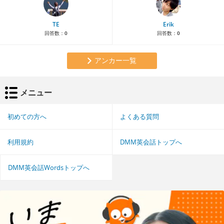
TE
Erik
回答数：
0
回答数：
0
アンカー一覧
メニュー
初めての方へ
よくある質問
利用規約
DMM英会話トップへ
DMM英会話Wordsトップへ