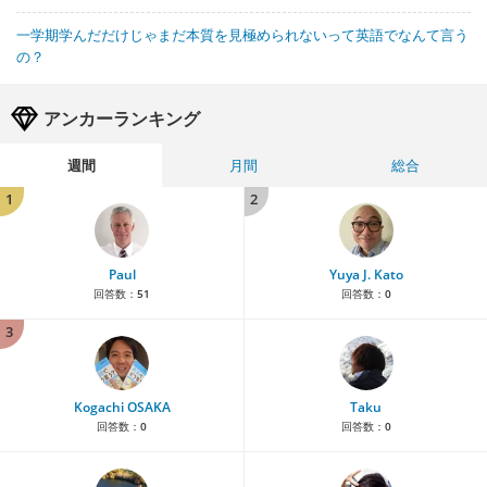
一学期学んだだけじゃまだ本質を見極められないって英語でなんて言う
の？
アンカーランキング
週間
月間
総合
1
2
Paul
Yuya J. Kato
回答数：
51
回答数：
0
3
Kogachi OSAKA
Taku
回答数：
0
回答数：
0