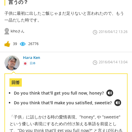
言うの？
子供に最初に出したご飯じゃまだ足りないと言われたので、もう
一品だした時です。
kihoさん
2016/04/12 13:26
39
26776
Hara Ken
2016/04/14 13:04
日本
回答
Do you think that'll get you full now, honey?
Do you think that'll make you satisfied, sweetie?
「子供」に話しかける時の愛情表現、”honey", や ”sweetie"
という優しい表現にするための付け加える単語を前提とし
て、”Do you think that'll get you full now?" と言えば伝わる