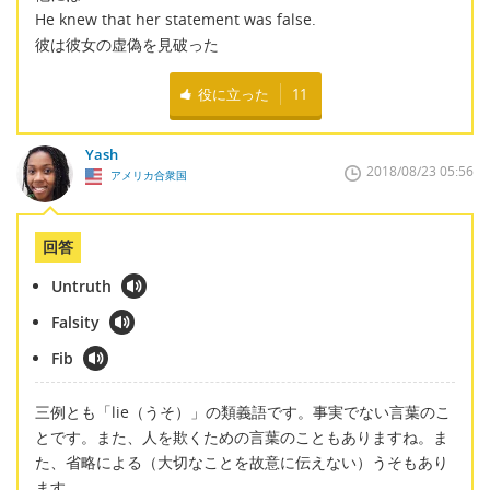
He knew that her statement was false.
彼は彼女の虚偽を見破った
役に立った
11
Yash
2018/08/23 05:56
アメリカ合衆国
回答
Untruth
Falsity
Fib
三例とも「lie（うそ）」の類義語です。事実でない言葉のこ
とです。また、人を欺くための言葉のこともありますね。ま
た、省略による（大切なことを故意に伝えない）うそもあり
ます。