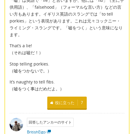
「嘘」は英語で「lie」と言いますが、他には「fib」（主に子
供用語）、「falsehood」（フォーマルな言い方）などの言
い方もあります。イギリス英語のスラングでは「to tell
porkies」という表現があります。これは元々コックニー・
ライミング・スラングです。「嘘をつく」という意味になり
ます。
That’s a lie!
（それは嘘だ！）
Stop telling porkies.
（嘘をつかないで。）
It’s naughty to tell fibs.
（嘘をつく事はだめだよ。）
役に立った
7
回答したアンカーのサイト
BritishEigo