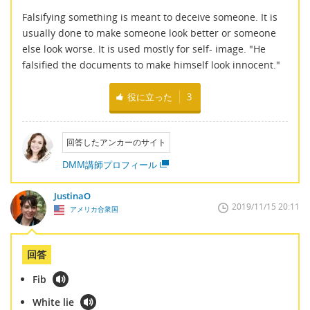
Falsifying something is meant to deceive someone. It is
usually done to make someone look better or someone
else look worse. It is used mostly for self- image. "He
falsified the documents to make himself look innocent."
役に立った
3
回答したアンカーのサイト
DMM講師プロフィール
JustinaO
2019/11/15 20:11
アメリカ合衆国
回答
Fib
White lie