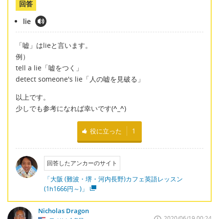
回答
lie
「嘘」はlieと言います。
例）
tell a lie「嘘をつく」
detect someone's lie「人の嘘を見破る」
以上です。
少しでも参考になれば幸いです(
^_^
)
役に立った
1
回答したアンカーのサイト
「大阪 (難波・堺・河内長野)カフェ英語レッスン
(1h1666円～)」
Nicholas Dragon
2020/06/19 00:24