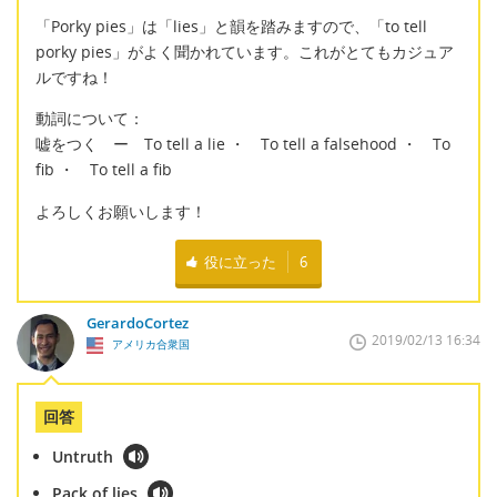
「Porky pies」は「lies」と韻を踏みますので、「to tell
porky pies」がよく聞かれています。これがとてもカジュア
ルですね！
動詞について：
嘘をつく ー To tell a lie ・ To tell a falsehood ・ To
fib ・ To tell a fib
よろしくお願いします！
役に立った
6
GerardoCortez
2019/02/13 16:34
アメリカ合衆国
回答
Untruth
Pack of lies