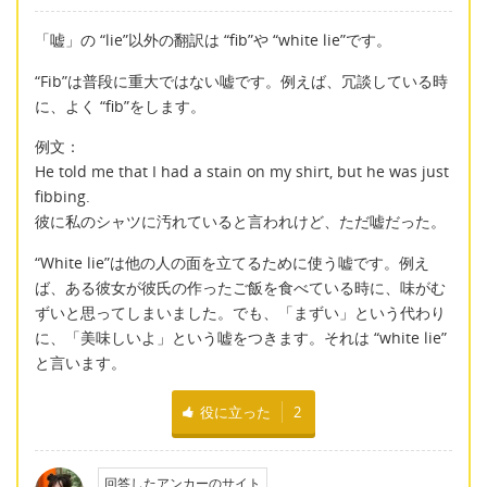
「嘘」の “lie”以外の翻訳は “fib”や “white lie”です。
“Fib”は普段に重大ではない嘘です。例えば、冗談している時
に、よく “fib”をします。
例文：
He told me that I had a stain on my shirt, but he was just
fibbing.
彼に私のシャツに汚れていると言われけど、ただ嘘だった。
“White lie”は他の人の面を立てるために使う嘘です。例え
ば、ある彼女が彼氏の作ったご飯を食べている時に、味がむ
ずいと思ってしまいました。でも、「まずい」という代わり
に、「美味しいよ」という嘘をつきます。それは “white lie”
と言います。
役に立った
2
回答したアンカーのサイト