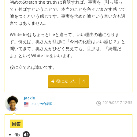
初めのStretch the truth は直訳すれば、事実を（引っ張っ
て）伸ばすということで、本当のことを色々ごまかす感じで
嘘をつくという感じです。事実を含めた嘘という言い方も過
言ではありません。
White lieはちょっとLieと違って、いい理由の嘘になりま
す。例えば、奥さんが旦那に『今日の化粧はいい感じ？』と
聞いてきて、奥さんがひどく見えても、旦那は、『綺麗だ
よ』というWhite lieをいいます。
役に立てれば幸いです。
役に立った
4
Jackie
2019/02/17 12:55
アメリカ合衆国
回答
fib