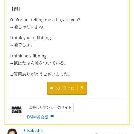
【例】
You're not telling me a fib, are you?
→嘘じゃないよね。
I think you're fibbing.
→嘘でしょ。
I think he's fibbing.
→彼はたぶん嘘をついている。
ご質問ありがとうございました。
役に立った
8
回答したアンカーのサイト
DMM英会話
Elisabeth L