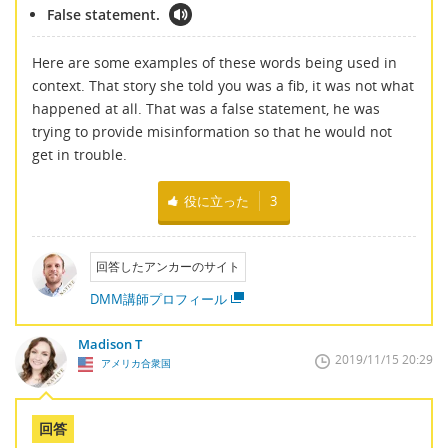
False statement.
Here are some examples of these words being used in
context. That story she told you was a fib, it was not what
happened at all. That was a false statement, he was
trying to provide misinformation so that he would not
get in trouble.
役に立った
3
回答したアンカーのサイト
DMM講師プロフィール
Madison T
2019/11/15 20:29
アメリカ合衆国
回答