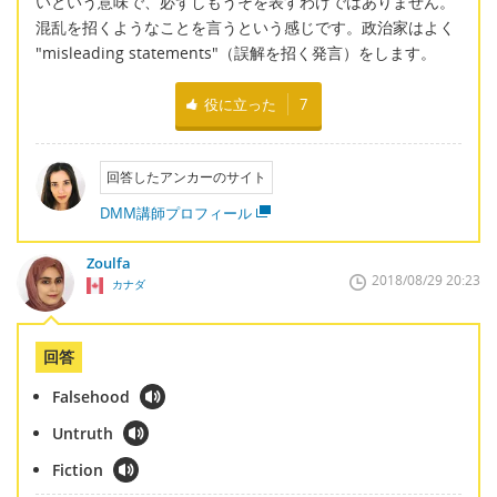
いという意味で、必ずしもうそを表すわけではありません。
混乱を招くようなことを言うという感じです。政治家はよく
"misleading statements"（誤解を招く発言）をします。
役に立った
7
回答したアンカーのサイト
DMM講師プロフィール
Zoulfa
2018/08/29 20:23
カナダ
回答
Falsehood
Untruth
Fiction