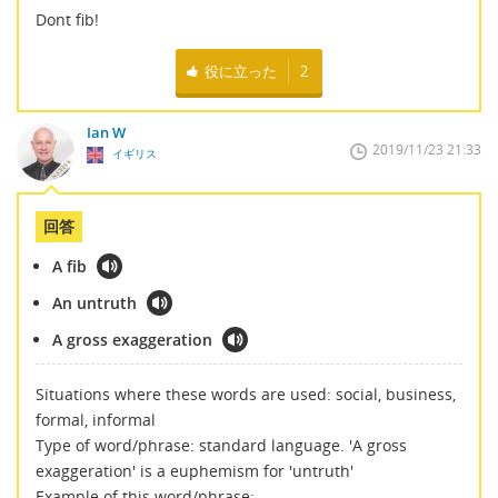
Dont fib!
役に立った
2
Ian W
2019/11/23 21:33
イギリス
回答
A fib
An untruth
A gross exaggeration
Situations where these words are used: social, business,
formal, informal
Type of word/phrase: standard language. 'A gross
exaggeration' is a euphemism for 'untruth'
Example of this word/phrase: