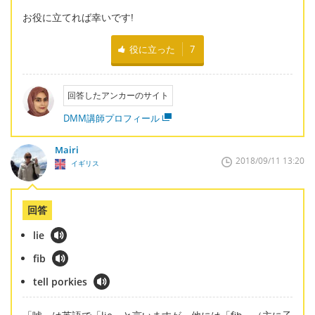
お役に立てれば幸いです!
役に立った
7
回答したアンカーのサイト
DMM講師プロフィール
Mairi
2018/09/11 13:20
イギリス
回答
lie
fib
tell porkies