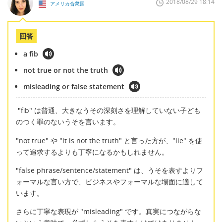
2018/08/29 18:14
アメリカ合衆国
回答
a fib
not true or not the truth
misleading or false statement
"fib" は普通、大きなうその深刻さを理解していない子ども
のつく罪のないうそを言います。
"not true" や "it is not the truth" と言った方が、"lie" を使
って追求するよりも丁寧になるかもしれません。
"false phrase/sentence/statement" は、うそを表すよりフ
ォーマルな言い方で、ビジネスやフォーマルな場面に適して
います。
さらに丁寧な表現が "misleading" です。真実につながらな