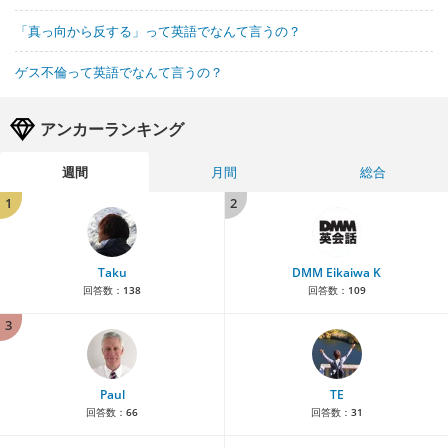
「真っ向から反する」って英語でなんて言うの？
ゲス不倫って英語でなんて言うの？
アンカーランキング
週間
月間
総合
1
2
Taku
DMM Eikaiwa K
回答数：
138
回答数：
109
3
Paul
TE
回答数：
66
回答数：
31