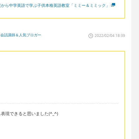
児から中学英語で学ぶ子供本格英語教室「ミミー＆ミミック」
英会話講師＆人気ブロガー
2022/02/04 18:39
表現できると思いました(
^_^
)