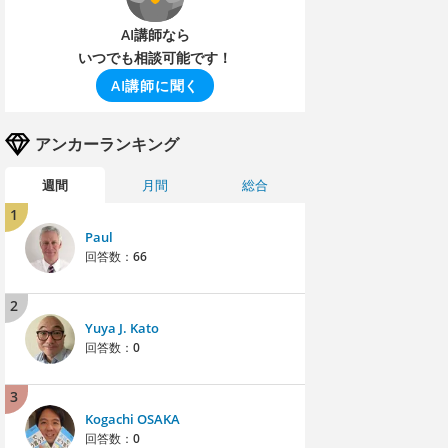
AI講師なら
いつでも相談可能です！
AI講師に聞く
アンカーランキング
週間
月間
総合
1
Paul
回答数：
66
2
Yuya J. Kato
回答数：
0
3
Kogachi OSAKA
回答数：
0