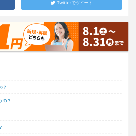
Twitterで
ツイート
の？
うの？
？