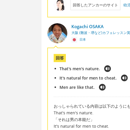
回答したアンカーのサイト
幼
Kogachi OSAKA
大阪 (難波・堺など)カフェレッスン
日本
回答
That's men's nature.
It's natural for men to cheat.
Men are like that.
おっしゃられている内容は以下のようにも
That's men's nature.
「それは男の本能だ」
It's natural for men to cheat.