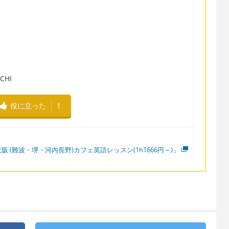
HI
役に立った
1
阪 (難波・堺・河内長野)カフェ英語レッスン(1h1666円～)」