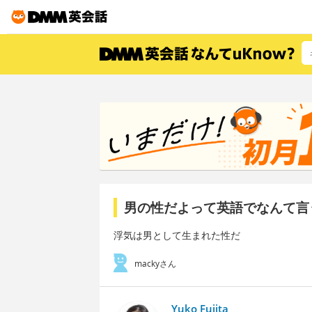
男の性だよって英語でなんて言
浮気は男として生まれた性だ
mackyさん
Yuko Fujita