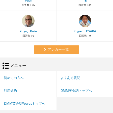
Paul
TE
回答数：
66
回答数：
31
Yuya J. Kato
Kogachi OSAKA
回答数：
0
回答数：
0
アンカー一覧
メニュー
初めての方へ
よくある質問
利用規約
DMM英会話トップへ
DMM英会話Wordsトップへ