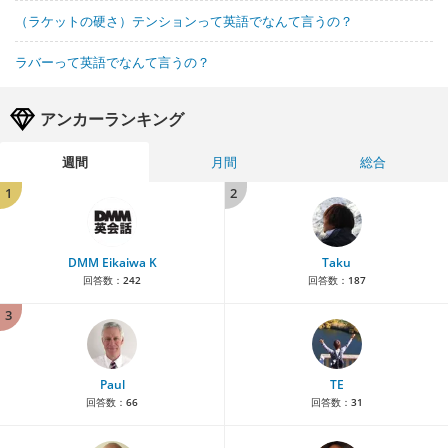
（ラケットの硬さ）テンションって英語でなんて言うの？
ラバーって英語でなんて言うの？
アンカーランキング
週間
月間
総合
1
2
DMM Eikaiwa K
Taku
回答数：
242
回答数：
187
3
Paul
TE
回答数：
66
回答数：
31