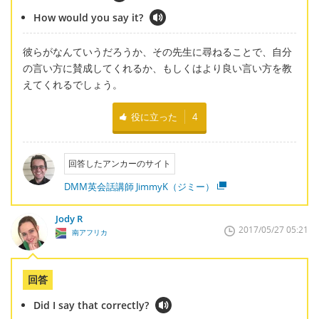
How would you say it?
彼らがなんていうだろうか、その先生に尋ねることで、自分
の言い方に賛成してくれるか、もしくはより良い言い方を教
えてくれるでしょう。
役に立った
4
回答したアンカーのサイト
DMM英会話講師 JimmyK（ジミー）
Jody R
2017/05/27 05:21
南アフリカ
回答
Did I say that correctly?