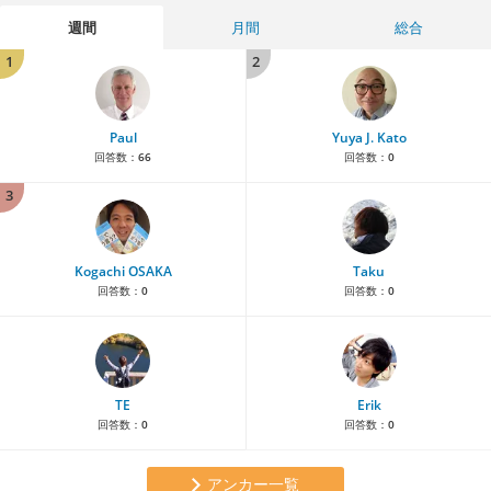
週間
月間
総合
1
2
Paul
Yuya J. Kato
回答数：
66
回答数：
0
3
Kogachi OSAKA
Taku
回答数：
0
回答数：
0
TE
Erik
回答数：
0
回答数：
0
アンカー一覧