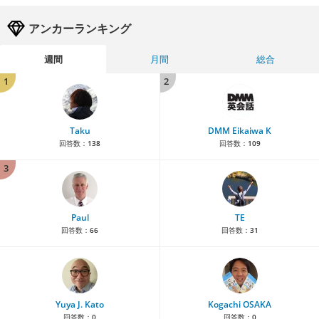
アンカーランキング
週間
月間
総合
1
2
Taku
DMM Eikaiwa K
回答数：
138
回答数：
109
3
Paul
TE
回答数：
66
回答数：
31
Yuya J. Kato
Kogachi OSAKA
回答数：
0
回答数：
0