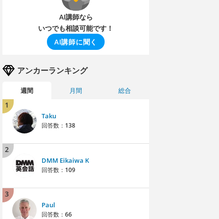
AI講師なら
いつでも相談可能です！
AI講師に聞く
アンカーランキング
週間
月間
総合
1
Taku
回答数：
138
2
DMM Eikaiwa K
回答数：
109
3
Paul
回答数：
66