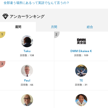
全部違う場所にあるって英語でなんて言うの？
アンカーランキング
週間
月間
総合
1
2
Taku
DMM Eikaiwa K
回答数：
138
回答数：
109
3
Paul
TE
回答数：
66
回答数：
31