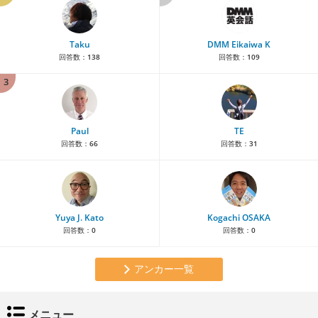
Taku
DMM Eikaiwa K
回答数：
138
回答数：
109
3
Paul
TE
回答数：
66
回答数：
31
Yuya J. Kato
Kogachi OSAKA
回答数：
0
回答数：
0
アンカー一覧
メニュー