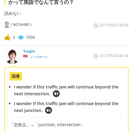
かって英語でなんて言うの？
読めない
( NO NAME )
2017/05/22 09:08
2
5358
Yuujin
2017/05/26 04:16
シンガポール
回答
I wonder if this traffic jam will continue beyond the
next intersection.
I wonder if this traffic jam will continue beyond the
next junction.
「交差点」→「Junction, intersection」