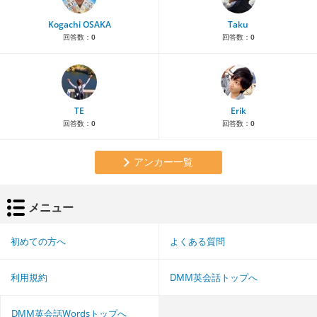
Kogachi OSAKA
Taku
回答数：
0
回答数：
0
TE
Erik
回答数：
0
回答数：
0
アンカー一覧
メニュー
初めての方へ
よくある質問
利用規約
DMM英会話トップへ
DMM英会話Wordsトップへ