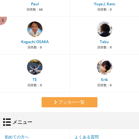
Paul
Yuya J. Kato
回答数：
66
回答数：
0
3
Kogachi OSAKA
Taku
回答数：
0
回答数：
0
TE
Erik
回答数：
0
回答数：
0
アンカー一覧
メニュー
初めての方へ
よくある質問