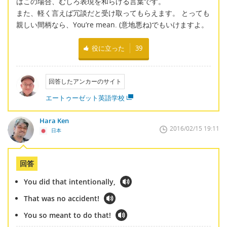
はこの場合、むしろ表現を和らげる言葉です。
また、軽く言えば冗談だと受け取ってもらえます。 とっても
親しい間柄なら、You’re mean. (意地悪ね)でもいけますよ。
役に立った
39
回答したアンカーのサイト
エートゥーゼット英語学校
Hara Ken
2016/02/15 19:11
日本
回答
You did that intentionally,
That was no accident!
You so meant to do that!