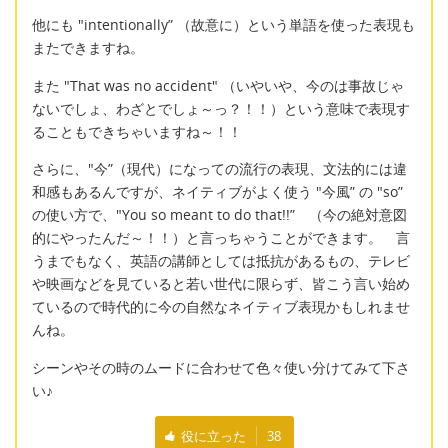
他にも "intentionally” （故意に）という単語を使った表現も
またできますね。
また "That was no accident" （いやいや、今のは事故じゃ
ないでしょ、わざとでしょ～っ？！！）という意味で表現す
ることもできちゃいますね～！！
さらに、"今”（現代）になっての流行の表現、文法的には違
和感もあるんですが、ネイティブがよく使う "今風” の "so”
の使い方で、"You so meant to do that!!” （今の絶対意図
的にやったんだ～！！）と言っちゃうことができます。 言
うまでもなく、英語の講師としては抵抗があるもの、テレビ
や映画などを見ていると若い世代に限らず、皆こう言い始め
ているので時代的に今の自然なネイティブ表現かもしれませ
んね。
シーンやその時のムードに合わせて色々使い分けてみて下さ
い♪
役に立った
38