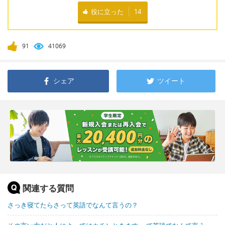
役に立った
14
91
41069
シェア
ツイート
関連する質問
さっき寝てたらさって英語でなんて言うの？