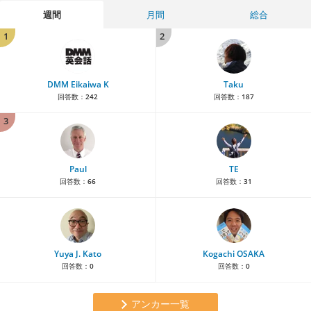
週間
月間
総合
1
2
DMM Eikaiwa K
Taku
回答数：
242
回答数：
187
3
Paul
TE
回答数：
66
回答数：
31
Yuya J. Kato
Kogachi OSAKA
回答数：
0
回答数：
0
アンカー一覧