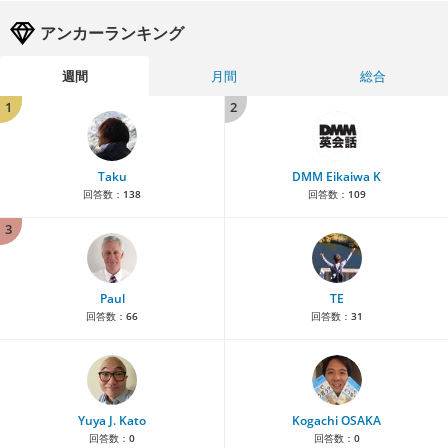
アンカーランキング
週間
月間
総合
1
2
Taku
DMM Eikaiwa K
回答数：
138
回答数：
109
3
Paul
TE
回答数：
66
回答数：
31
Yuya J. Kato
Kogachi OSAKA
回答数：
0
回答数：
0