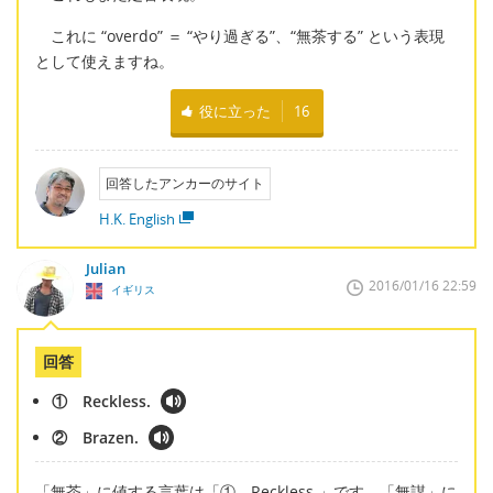
これに “overdo” ＝ “やり過ぎる”、“無茶する” という表現
として使えますね。
役に立った
16
回答したアンカーのサイト
H.K. English
Julian
2016/01/16 22:59
イギリス
回答
① Reckless.
② Brazen.
「無茶」に値する言葉は「① Reckless.」です。「無謀」に