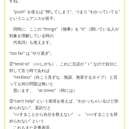
すね。
“push” を使えば “押してしまう”、つまり “わかっていても”
というニュアンスが若干。
同時に、ここの ”things” （物事）を “it” （聞いている人が
対象を理解している時の
代名詞）も使えます。
“too far” は “やり過ぎ”。
②“tend to” （○○しがち）、これに主語が “Ｉ” なので自分に
対して言う時であれば
“reckless”（向こう見ずな、無謀、無茶するタイプ） と言
っても何の問題は無いと
思います。 “at times” （時には）
③”can't help” という表現を使えば、“わかっちゃいるけど辞
められない”、直訳だと
“○○することから自分を救えない” → ”○○○することを辞
められない” という
これもまた定番表現。