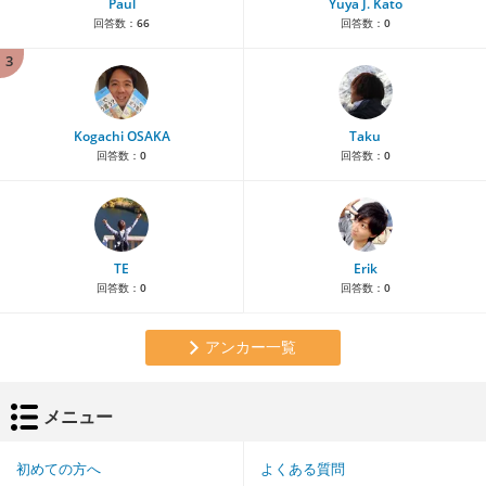
Paul
Yuya J. Kato
回答数：
66
回答数：
0
3
Kogachi OSAKA
Taku
回答数：
0
回答数：
0
TE
Erik
回答数：
0
回答数：
0
アンカー一覧
メニュー
初めての方へ
よくある質問