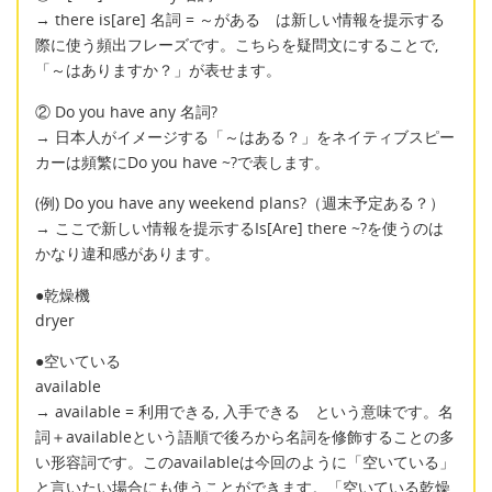
→ there is[are] 名詞 = ～がある は新しい情報を提示する
際に使う頻出フレーズです。こちらを疑問文にすることで,
「～はありますか？」が表せます。
② Do you have any 名詞?
→ 日本人がイメージする「～はある？」をネイティブスピー
カーは頻繁にDo you have ~?で表します。
(例) Do you have any weekend plans?（週末予定ある？）
→ ここで新しい情報を提示するIs[Are] there ~?を使うのは
かなり違和感があります。
●乾燥機
dryer
●空いている
available
→ available = 利用できる, 入手できる という意味です。名
詞＋availableという語順で後ろから名詞を修飾することの多
い形容詞です。このavailableは今回のように「空いている」
と言いたい場合にも使うことができます。「空いている乾燥